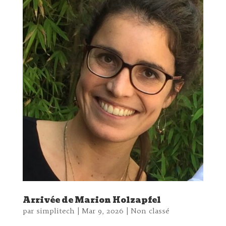
Arrivée de Marion Holzapfel
par
simplitech
|
Mar 9, 2026
|
Non classé